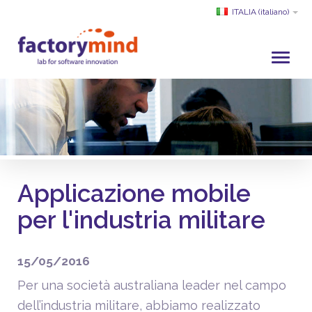
ITALIA
(italiano)
HOME
CHI SIAMO
SVILUPPO E SERVIZI
PROGETTI
Applicazione mobile
CLIENTI
per l'industria militare
PARTNER
ACADEMY
15/05/2016
SERVIZIO CLIENTI
Per una società australiana leader nel campo
dell’industria militare, abbiamo realizzato