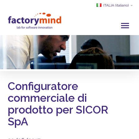
ITALIA
(italiano)
HOME
CHI SIAMO
SVILUPPO E SERVIZI
PROGETTI
Configuratore
CLIENTI
commerciale di
PARTNER
prodotto per SICOR
ACADEMY
SERVIZIO CLIENTI
SpA