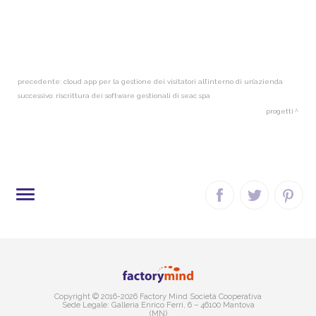
precedente:
cloud app per la gestione dei visitatori all’interno di un’azienda
successivo:
riscrittura dei software gestionali di seac spa
progetti
SITE MAP
Copyright © 2016-2026 Factory Mind Società Cooperativa
Sede Legale: Galleria Enrico Ferri, 6 – 46100 Mantova
(MN)