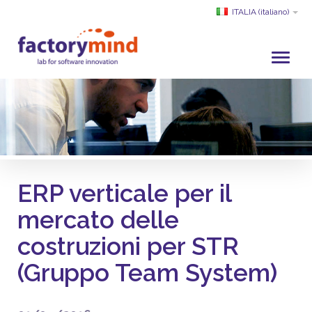
ITALIA
(italiano)
HOME
CHI SIAMO
SVILUPPO E SERVIZI
PROGETTI
ERP verticale per il
CLIENTI
mercato delle
PARTNER
costruzioni per STR
ACADEMY
SERVIZIO CLIENTI
(Gruppo Team System)