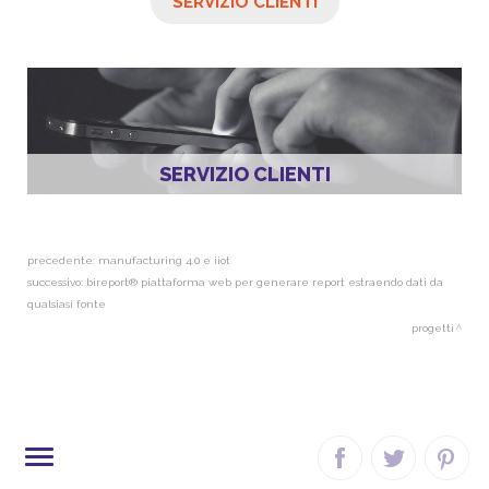
SERVIZIO CLIENTI
SERVIZIO CLIENTI
precedente:
manufacturing 4.0 e iiot
successivo:
bireport® piattaforma web per generare report estraendo dati da
qualsiasi fonte
progetti