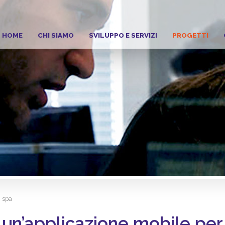
HOME
CHI SIAMO
SVILUPPO E SERVIZI
PROGETTI
m spa
 un’applicazione mobile pe