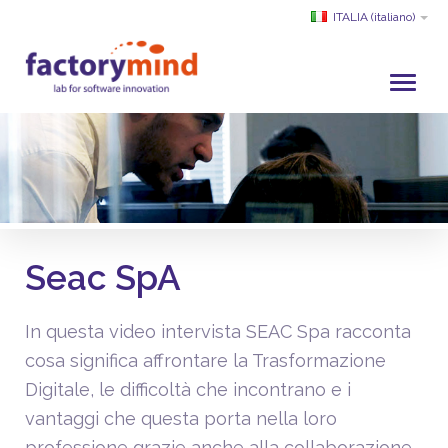
ITALIA
(italiano)
HOME
CHI SIAMO
SVILUPPO E SERVIZI
PROGETTI
Seac SpA
CLIENTI
PARTNER
In questa video intervista SEAC Spa racconta
ACADEMY
cosa significa affrontare la Trasformazione
SERVIZIO CLIENTI
Digitale, le difficoltà che incontrano e i
vantaggi che questa porta nella loro
professione grazie anche alla collaborazione