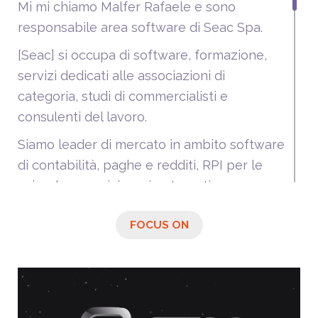
Mi mi chiamo Malfer Rafaele e sono
responsabile area software di Seac Spa.
[Seac] si occupa di software, formazione,
servizi dedicati alle associazioni di
categoria, studi di commercialisti e
consulenti del lavoro.
Siamo leader di mercato in ambito software
di contabilità, paghe e redditi, RPI per le
aziende e servizi per i patronati.
Fare trasformazione digitale nella nostro
FOCUS ON
settore, significa essere sempre al passo
con la tecnologia.
Anche per un'azienda che sviluppa
software essere sempre aggiornati diventa
una opportunità, ma anche una