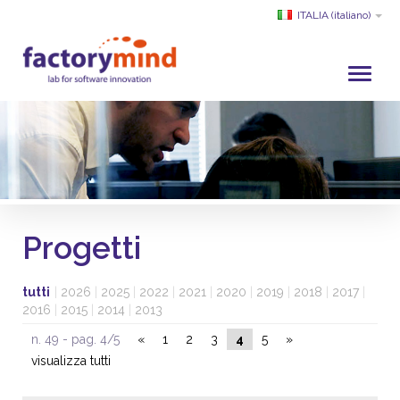
ITALIA
(italiano)
HOME
CHI SIAMO
SVILUPPO E SERVIZI
PROGETTI
Progetti
CLIENTI
PARTNER
tutti
|
2026
|
2025
|
2022
|
2021
|
2020
|
2019
|
2018
|
2017
|
ACADEMY
2016
|
2015
|
2014
|
2013
SERVIZIO CLIENTI
n. 49 - pag. 4/5
«
1
2
3
4
5
»
visualizza tutti